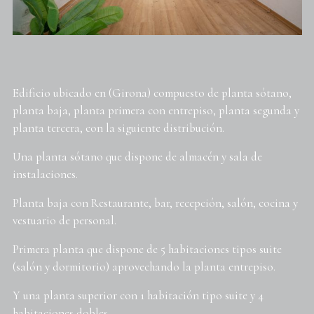
Edificio ubicado en (Girona) compuesto de planta sótano,
planta baja, planta primera con entrepiso, planta segunda y
planta tercera, con la siguiente distribución.
Una planta sótano que dispone de almacén y sala de
instalaciones.
Planta baja con Restaurante, bar, recepción, salón, cocina y
vestuario de personal.
Primera planta que dispone de 5 habitaciones tipos suite
(salón y dormitorio) aprovechando la planta entrepiso.
Y una planta superior con 1 habitación tipo suite y 4
habitaciones dobles.