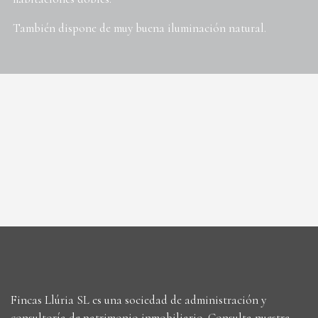
También dispone de muy buena iluminación natural.
Fincas Llúria SL es una sociedad de administración y
consultoría de patrimonio inmobiliario. Consulta nuestra