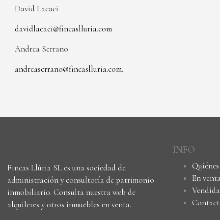
David Lacaci
davidlacaci@fincaslluria.com
Andrea Serrano
andreaserrano@fincaslluria.com
.
INFO
Quiénes
Fincas Llúria SL es una sociedad de
En vent
administración y consultoría de patrimonio
Vendida
inmobiliario. Consulta nuestra web de
Contact
alquileres y otros inmuebles en venta.