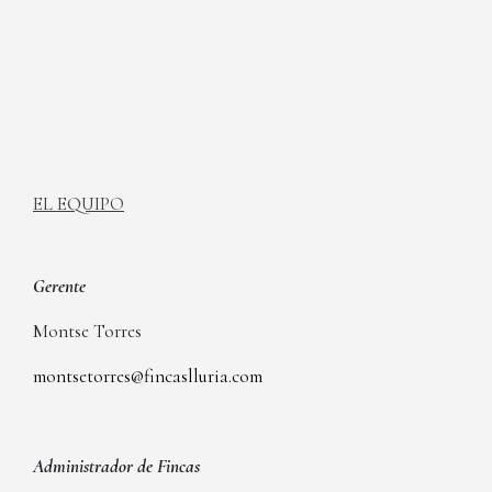
EL EQUIPO
Gerente
Montse Torres
montsetorres@fincaslluria.com
Administrador de Fincas