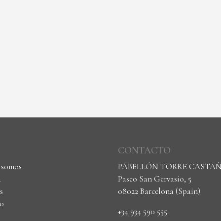
CONTACTO
 somos
PABELLÓN TORRE CASTA
a
Paseo San Gervasio, 5
s
08022 Barcelona (Spain)
o
+34 934 590 555