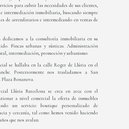
vicios para cubrir las necesidades de sus clientes,
e intermediación inmobiliaria, buscando siempre
iles de arrendatarios e intermediando en ventas de
 dedicamos a la consultoría inmobiliaria en su
ido. Fincas urbanas y rústicas. Administración
ontal, intermediación, promoción y urbanismo.
cial se hallaba en la calle Roger de Llúria en el
anche. Posteriormente nos trasladamos a San
a Plaza Bonanova.
cial Llúria Barcelona se crea en 2021 con el
tionar a nivel comercial la oferta de inmuebles
ando un servicio boutique personalizado de
acia y cercanía, tal como hemos venido haciendo
años que nos avalan.